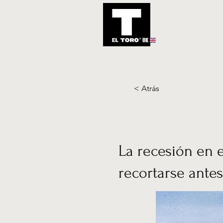
UK
Inicio
Notic
< Atrás
La recesión en e
recortarse antes