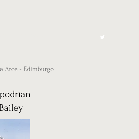
cto
El Toro España
de Arce - Edimburgo
 podrían
Bailey