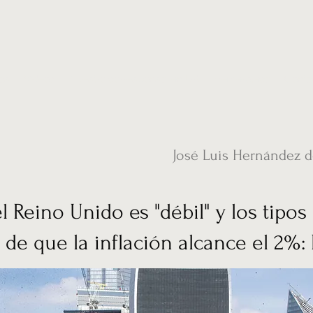
ias
Vídeos
Nuestro corresponsal en UK
Hemeroteca
Conta
José Luis Hernández 
l Reino Unido es "débil" y los tipos
 de que la inflación alcance el 2%: 