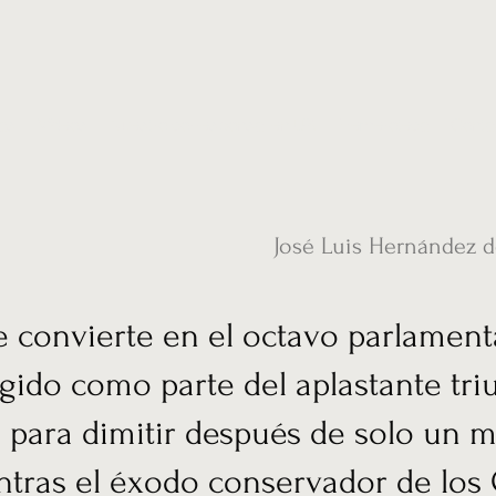
ias
Vídeos
Nuestro corresponsal en UK
Hemeroteca
Conta
José Luis Hernández 
e convierte en el octavo parlament
gido como parte del aplastante tri
 para dimitir después de solo un 
ntras el éxodo conservador de lo