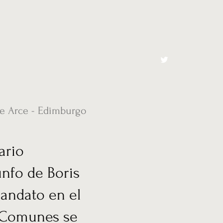
cto
El Toro España
de Arce - Edimburgo
ario
unfo de Boris
mandato en el
s Comunes se