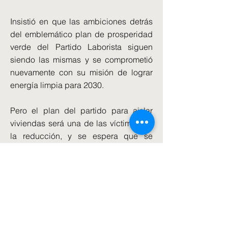
Insistió en que las ambiciones detrás
del emblemático plan de prosperidad
verde del Partido Laborista siguen
siendo las mismas y se comprometió
nuevamente con su misión de lograr
energía limpia para 2030.
Pero el plan del partido para aislar
viviendas será una de las víctimas de
la reducción, y se espera que se
completen cinco millones en los
primeros cinco años en lugar de los 19
millones prometidos inicialmente.
"No hay nada de lo que hemos dicho
que haríamos y que ahora decimos
que no haremos", dijo Sir Keir.