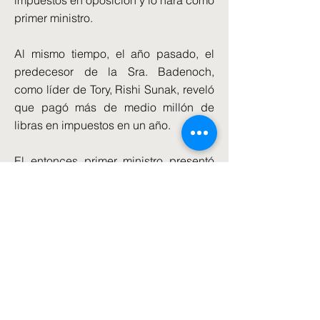
impuestos en oposición y lo hará como
primer ministro.
Al mismo tiempo, el año pasado, el
predecesor de la Sra. Badenoch,
como líder de Tory, Rishi Sunak, reveló
que pagó más de medio millón de
libras en impuestos en un año.
El entonces primer ministro presentó
sus detalles de ingresos personales
que mostraban que pagó unas £
508,308 en el año financiero
2022-
2023
.
Esto fue de £ 432,493 que pagó el año
anterior, un aumento de poco más de £
75,000 y casi el doble de £ 227,350