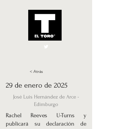
El Toro España
UK
< Atrás
29 de enero de 2025
José Luis Hernández de Arce -
Edimburgo
Rachel Reeves U-Turns y
publicará su declaración de