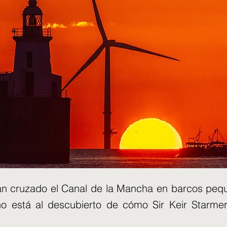
n cruzado el Canal de la Mancha en barcos pequ
o está al descubierto de cómo Sir Keir Starme