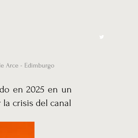
cto
El Toro España
de Arce - Edimburgo
ido en 2025 en un
la crisis del canal