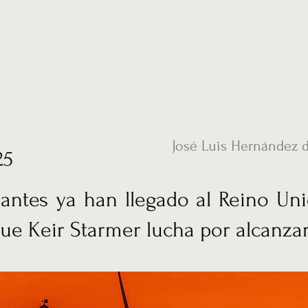
ias
Vídeos
Nuestro corresponsal en UK
Hemeroteca
Conta
José Luis Hernández 
25
antes ya han llegado al Reino Un
ue Keir Starmer lucha por alcanzar 