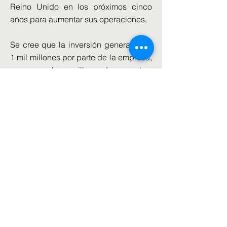
Reino Unido en los próximos cinco
años para aumentar sus operaciones.
Se cree que la inversión general de £
1 mil millones por parte de la empresa,
que opera los casilleros de paquetes,
podría apoyar hasta 12,000 nuevos
empleos.
El viaje a Polonia se produce después
de que el primer ministro visitó Ucrania
el jueves por primera vez desde que
ingresó al número 10.
Sir Keir dijo el jueves que el Reino
Unido "desempeñará nuestro papel"
en la garantía de la seguridad de
Ucrania después de cualquier