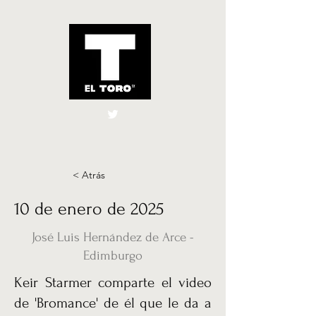
El Toro España
UK
< Atrás
10 de enero de 2025
José Luis Hernández de Arce -
Edimburgo
Keir Starmer comparte el video
de 'Bromance' de él que le da a